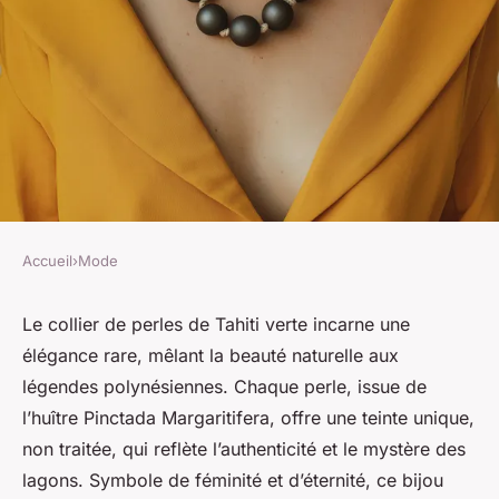
Accueil
›
Mode
MODE
Collier perle tahiti verte :
Le collier de perles de Tahiti verte incarne une
élégance rare, mêlant la beauté naturelle aux
élégance unique et naturelle
légendes polynésiennes. Chaque perle, issue de
l’huître Pinctada Margaritifera, offre une teinte unique,
Youssef
•
5 septembre 2025
•
4 min de lecture
non traitée, qui reflète l’authenticité et le mystère des
lagons. Symbole de féminité et d’éternité, ce bijou