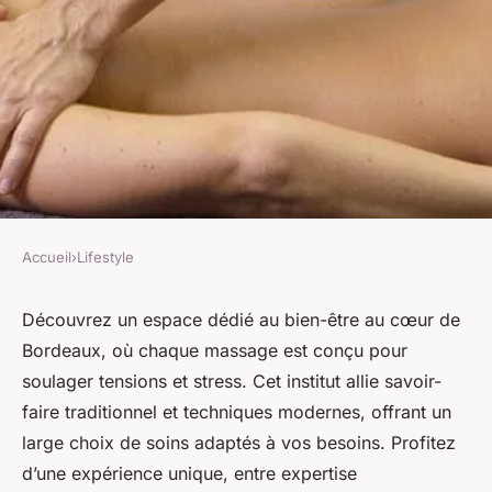
Accueil
›
Lifestyle
LIFESTYLE
Votre oasis de relaxation :
Découvrez un espace dédié au bien-être au cœur de
Bordeaux, où chaque massage est conçu pour
l'institut de massage à
soulager tensions et stress. Cet institut allie savoir-
Bordeaux
faire traditionnel et techniques modernes, offrant un
large choix de soins adaptés à vos besoins. Profitez
Youssef
•
22 juillet 2025
•
5 min de lecture
d’une expérience unique, entre expertise