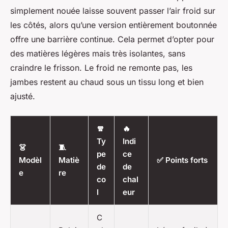
simplement nouée laisse souvent passer l’air froid sur
les côtés, alors qu’une version entièrement boutonnée
offre une barrière continue. Cela permet d’opter pour
des matières légères mais très isolantes, sans
craindre le frisson. Le froid ne remonte pas, les
jambes restent au chaud sous un tissu long et bien
ajusté.
🧣
🔥
Ty
Indi
👗
🧵
pe
ce
Modèl
Matiè
✅ Points forts
de
de
e
re
co
chal
l
eur
C