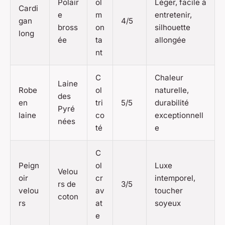
Polair
ol
Léger, facile à
Cardi
e
m
entretenir,
gan
4/5
bross
on
silhouette
long
ée
ta
allongée
nt
C
Chaleur
Laine
Robe
ol
naturelle,
des
en
tri
5/5
durabilité
Pyré
laine
co
exceptionnell
nées
té
e
C
Peign
ol
Luxe
Velou
oir
cr
intemporel,
rs de
3/5
velou
av
toucher
coton
rs
at
soyeux
e