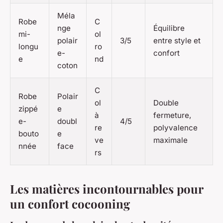
Méla
Robe
C
nge
Équilibre
mi-
ol
polair
3/5
entre style et
longu
ro
e-
confort
e
nd
coton
C
Robe
Polair
ol
Double
zippé
e
à
fermeture,
e-
doubl
4/5
re
polyvalence
bouto
e
ve
maximale
nnée
face
rs
Les matières incontournables pour
un confort cocooning