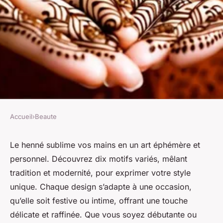
Accueil
›
Beaute
BEAUTE
Idée henné : explorez ces 10
Le henné sublime vos mains en un art éphémère et
personnel. Découvrez dix motifs variés, mêlant
motifs pour embellir vos
tradition et modernité, pour exprimer votre style
mains
unique. Chaque design s’adapte à une occasion,
qu’elle soit festive ou intime, offrant une touche
Youssef
•
12 août 2025
•
6 min de lecture
délicate et raffinée. Que vous soyez débutante ou